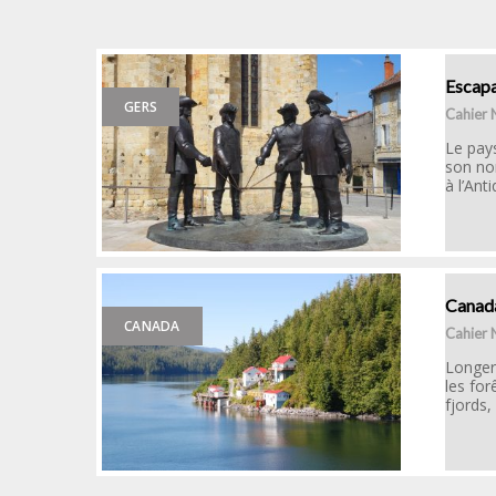
Escapa
GERS
Cahier
Le pays
son no
à l’Anti
Canada
CANADA
Cahier
Longer 
les for
fjords,