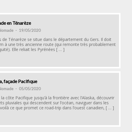
de en Ténarèze
 Nomade
-
19/05/2020
 de Ténarèze se situe dans le département du Gers. Il doit
m à une très ancienne route (qui remonte très probablement
quité). Elle reliait les Pyrénées [ … ]
, façade Pacifique
 Nomade
-
05/05/2020
la côte Pacifique jusqu’à la frontière avec l’Alaska, découvrir
êts pluviales qui descendent sur l’océan, naviguer dans les
 voilà ce que promet ce road-trip dans l’ouest canadien, [ … ]